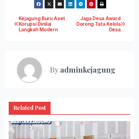
Post
Kejagung Buru Aset
Jaga Desa Award
Korupsi Dinilai
Dorong Tata Kelola
Langkah Modern
Desa
navigation
By
adminkejagung
Related Post