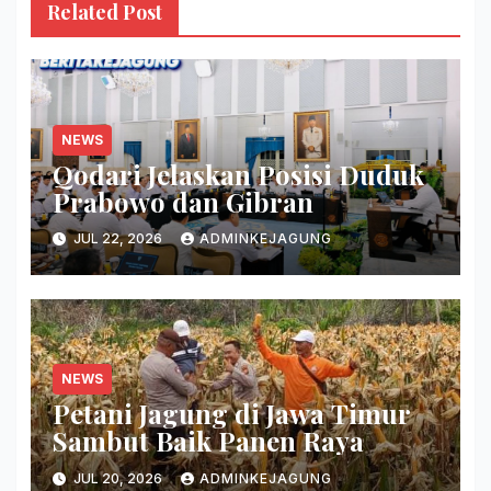
Related Post
NEWS
Qodari Jelaskan Posisi Duduk
Prabowo dan Gibran
JUL 22, 2026
ADMINKEJAGUNG
NEWS
Petani Jagung di Jawa Timur
Sambut Baik Panen Raya
JUL 20, 2026
ADMINKEJAGUNG