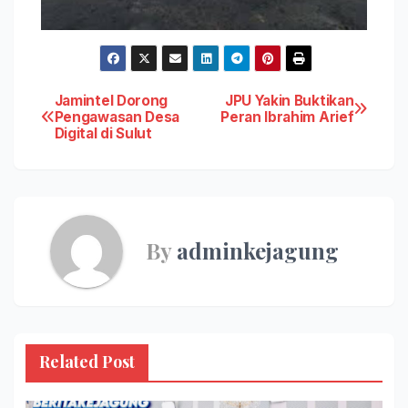
Post
Jamintel Dorong
JPU Yakin Buktikan
Pengawasan Desa
Peran Ibrahim Arief
Digital di Sulut
navigation
By
adminkejagung
Related Post